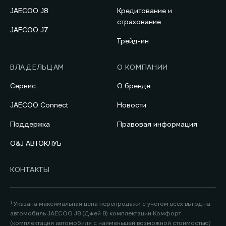
JAECOO J8
Кредитование и
страхование
JAECOO J7
Трейд-ин
ВЛАДЕЛЬЦАМ
О КОМПАНИИ
Сервис
О бренде
JAECOO Connect
Новости
Поддержка
Правовая информация
O&J АВТОКЛУБ
КОНТАКТЫ
¹ Указана максимальная цена перепродажи с учетом всех выгод на
автомобиль JAECOO J8 (Джей 8) комплектации Комфорт
(комплектация автомобиля с наименьшей возможной стоимостью)