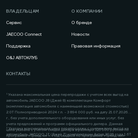
ВЛАДЕЛЬЦАМ
О КОМПАНИИ
Сервис
О бренде
JAECOO Connect
Новости
Поддержка
Правовая информация
O&J АВТОКЛУБ
КОНТАКТЫ
¹ Указана максимальная цена перепродажи с учетом всех выгод на
автомобиль JAECOO J8 (Джей 8) комплектации Комфорт
(комплектация автомобиля с наименьшей возможной стоимостью)
2.0Т Полноприводной 2024 г.п. - 3 894 000 руб. на дату 21.07.2026
г., без учета дополнительного оборудования или иных услуг, без
учета предложений и программ официального дилера. Данная
² Указана максимальная цена перепродажи с учетом всех выгод на
цена указана с учетом скидки дилера в размере 325 000 рублей по
автомобиль JAECOO J7 (Джей 7) комплектации Актив 2026 года 1.6Т
программе «Трейд-ин ». Под скидкой по программе «Трейд-ин»