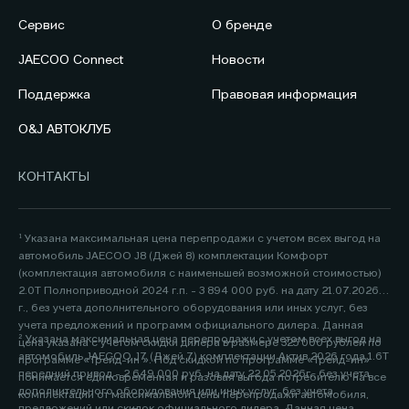
Сервис
О бренде
JAECOO Connect
Новости
Поддержка
Правовая информация
O&J АВТОКЛУБ
КОНТАКТЫ
¹ Указана максимальная цена перепродажи с учетом всех выгод на
автомобиль JAECOO J8 (Джей 8) комплектации Комфорт
(комплектация автомобиля с наименьшей возможной стоимостью)
2.0Т Полноприводной 2024 г.п. - 3 894 000 руб. на дату 21.07.2026
г., без учета дополнительного оборудования или иных услуг, без
учета предложений и программ официального дилера. Данная
² Указана максимальная цена перепродажи с учетом всех выгод на
цена указана с учетом скидки дилера в размере 325 000 рублей по
автомобиль JAECOO J7 (Джей 7) комплектации Актив 2026 года 1.6Т
программе «Трейд-ин ». Под скидкой по программе «Трейд-ин»
передний привод - 2 649 000 руб. на дату 22.05.2026г., без учета
понимается единовременная и разовая выгода потребителю на все
дополнительного оборудования или иных услуг, без учета
комплектации от максимальной цены перепродажи автомобиля,