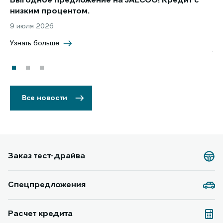
Выгодное предложение на JAECOO! Кредит с
Ст
низким процентом.
по
в 
9 июля 2026
5 
Узнать больше
Уз
Все новости
Заказ тест-драйва
Спецпредложения
Расчет кредита