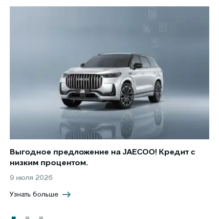
Выгодное предложение на JAECOO! Кредит с
Ст
низким процентом.
по
в 
9 июля 2026
5 
Узнать больше
Уз