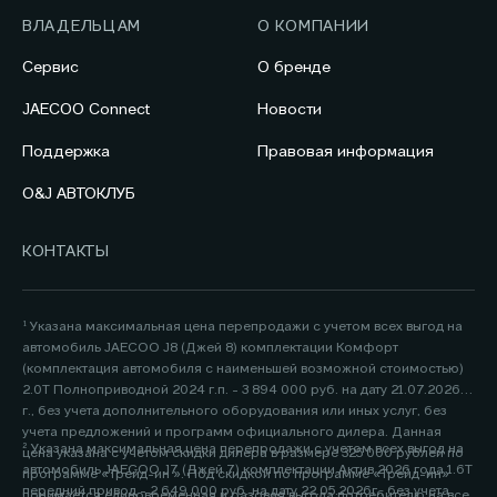
ВЛАДЕЛЬЦАМ
О КОМПАНИИ
Сервис
О бренде
JAECOO Connect
Новости
Поддержка
Правовая информация
O&J АВТОКЛУБ
КОНТАКТЫ
¹ Указана максимальная цена перепродажи с учетом всех выгод на
автомобиль JAECOO J8 (Джей 8) комплектации Комфорт
(комплектация автомобиля с наименьшей возможной стоимостью)
2.0Т Полноприводной 2024 г.п. - 3 894 000 руб. на дату 21.07.2026
г., без учета дополнительного оборудования или иных услуг, без
учета предложений и программ официального дилера. Данная
² Указана максимальная цена перепродажи с учетом всех выгод на
цена указана с учетом скидки дилера в размере 325 000 рублей по
автомобиль JAECOO J7 (Джей 7) комплектации Актив 2026 года 1.6Т
программе «Трейд-ин ». Под скидкой по программе «Трейд-ин»
передний привод - 2 649 000 руб. на дату 22.05.2026г., без учета
понимается единовременная и разовая выгода потребителю на все