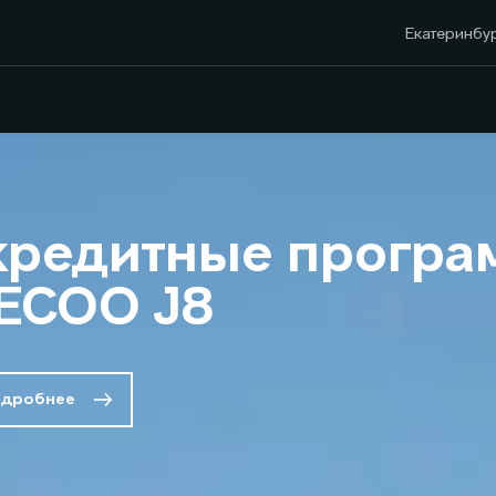
Екатеринбур
кредитные програ
ECOO J8
дробнее